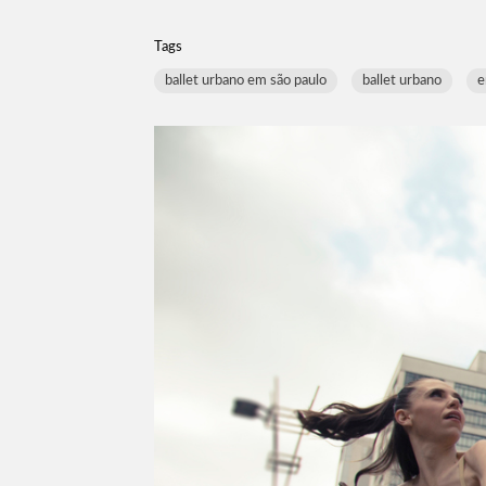
Tags
ballet urbano em são paulo
ballet urbano
e