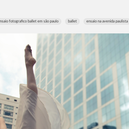
nsaio fotografico ballet em são paulo
ballet
ensaio na avenida paulista